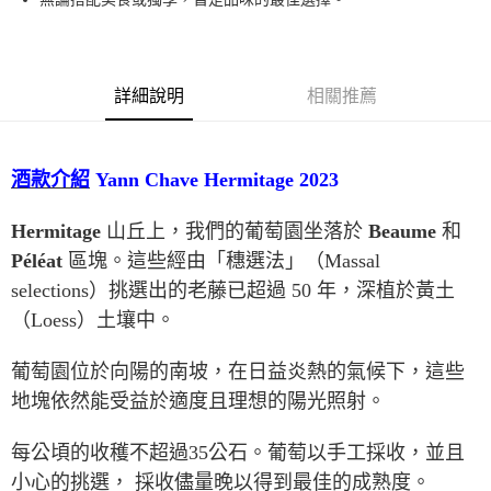
詳細說明
相關推薦
酒款介紹
Yann Chave Hermitage
2023
Hermitage
山丘上，我們的葡萄園坐落於
Beaume
和
Péléat
區塊。這些經由「穗選法」（
Massal
selections
）挑選出的老藤已超過
50
年，深植於黃土
（
Loess
）土壤中。
葡萄園位於向陽的南坡，在日益炎熱的氣候下，這些
地塊依然能受益於適度且理想的陽光照射。
每公頃的收穫不超過
35
公石。葡萄以手工採收，並且
小心的挑選， 採收儘量晚以得到最佳的成熟度。