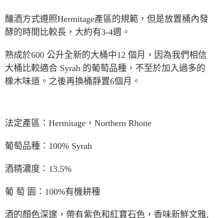
釀酒方式遵照
Hermitage
產區的規範，但是放置桶內發
酵的時間比較長，大約有
3-4
週。
熟成於
600
公升全新的大桶中
12
個月，因為我們相信
大桶比較適合
Syrah
的葡萄品種，不至於加入過多的
橡木味道。之後再換桶靜置
6
個月。
法定產區：
Hermitage
，
Northern Rhone
葡萄品種：
100% Syrah
酒精濃度：
13.5%
葡 萄 園：
100%
有機耕種
酒的顏色深邃，帶有紫色和紅寶石色，香味新鮮文雅
,