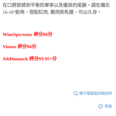
在口腭部感到平衡的單寧以及優良的尾韻。請在攝氏
16-18°
飲用，搭配紅肉
,
獸肉和乳酪，可以久存。
WineSpectator
評分
94
分
Vinous
評分
94
分
JebDunnuck
評分
93-95+
分
顯示電腦版詳細說明
客服