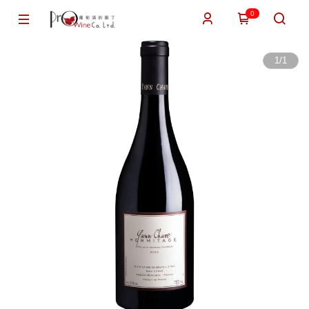
0
1
/
1