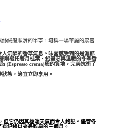
2
與絲絨般順滑的單寧，堪稱一場華麗的感官
令人沉醉的香草氣息。味蕾感受到的是濃郁
層則襯托著月桂葉、鉛筆芯與溫暖的冬季香
油脂
(Espresso crema)
般的質地，完美抗衡了
佳狀態，適宜立即享用。
，但它仍因其極端天氣而令人銘記。儘管冬
了有紀錄以來最乾旱的三個月。