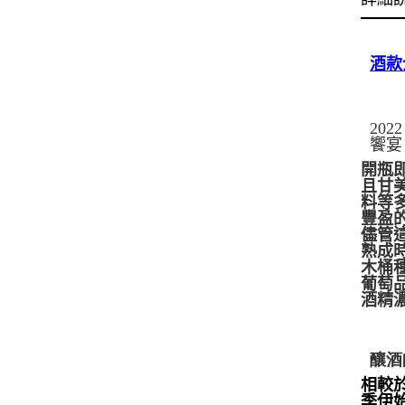
酒款
202
饗宴
開瓶
且甘
料等
豐盈
儘管
熟成
木桶
葡萄
酒精
釀酒
相較
季伊