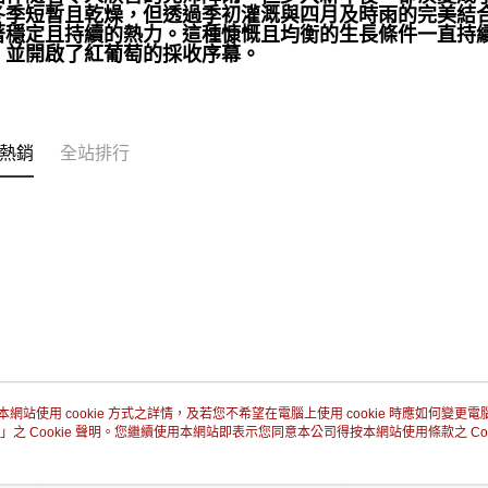
冬季短暫且乾燥，但透過季初灌溉與四月及時雨的完美結
著穩定且持續的熱力。
這種慷慨且均衡的生長條件一直持
，並開啟了紅葡萄的採收序幕。
熱銷
全站排行
本網站使用 cookie 方式之詳情，及若您不希望在電腦上使用 cookie 時應如何變更電腦的
」之 Cookie 聲明。您繼續使用本網站即表示您同意本公司得按本網站使用條款之 Coo
關於我們
客服資訊
品牌故事
購物說明