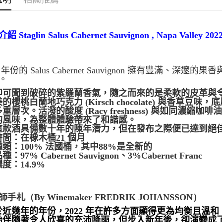
介紹
Staglin Salus Cabernet Sauvignon , Napa Valley
202
2
年份的
Salus Cabernet Sauvignon
擁有豐滿、深邃的果香
。
即可聞到破碎的紫羅蘭香氣，隨之而來的是柔軟的皮革與
美的櫻桃白蘭地巧克力
(Kirsch chocolate)
與香草豆味，底
多重層次。
活潑的酸度
(Racy freshness)
與如同濃縮咖啡
的風味，為整體體驗帶來了和諧感。
這款酒具備數十年的陳年潛力，但在發布之際便已達到絕
時間：在橡木桶
21
個月
種類
：
100%
法國桶，其中
88%
是全新的
品種：
97% Cabernet Sauvignon
、
3%Cabernet Franc
濃度：
14.9%
師手札
（
By Winemaker FREDRIK JOHANSSON
）
於近幾年的年份，
2022
年在許多方面顯得更為均衡且溫和
始伴隨著令人欣喜的充沛降雨，但步入新年後，卻演變成