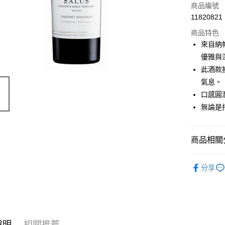
商品編號
11820821
商品特色
來自納帕谷
優雅與
此酒款
氣息。
口感圓
無論是
商品相關分
葡萄酒類
分享
價位區間
說明
相關推薦