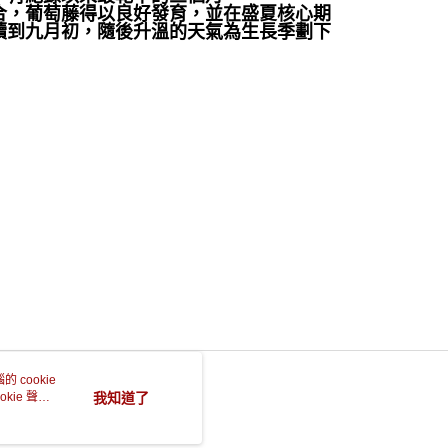
合，葡萄藤得以良好發育，並在盛夏核心期
續到九月初，隨後升溫的天氣為生長季劃下
 cookie
kie 聲明
我知道了