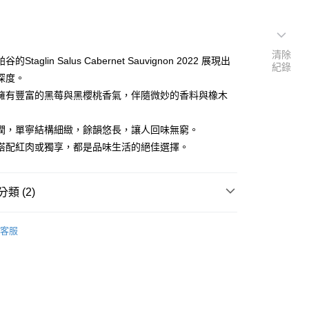
清除
的Staglin Salus Cabernet Sauvignon 2022 展現出
紀錄
深度。
擁有豐富的黑莓與黑櫻桃香氣，伴隨微妙的香料與橡木
潤，單寧結構細緻，餘韻悠長，讓人回味無窮。
搭配紅肉或獨享，都是品味生活的絕佳選擇。
類 (2)
型
紅酒 Red wine
客服
$5001 以上