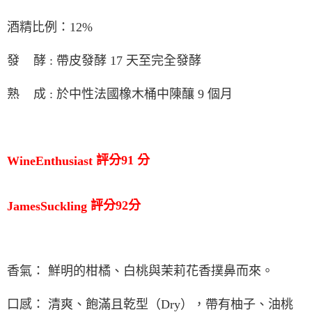
酒精比例：
12%
發
酵
:
帶皮發酵
17
天至完全發酵
熟
成
:
於中性法國橡木桶中陳釀
9
個月
WineEnthusiast
評分
91
分
JamesSuckling
評分
92
分
香氣： 鮮明的柑橘、白桃與茉莉花香撲鼻而來。
口感： 清爽、飽滿且乾型（
Dry
），帶有柚子、油桃