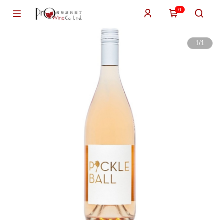
0
1
/
1