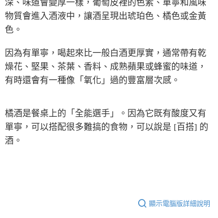
深、味道會變厚一樣，葡萄皮裡的色素、單寧和風味
物質會進入酒液中，讓酒呈現出琥珀色、橘色或金黃
色。
因為有單寧，喝起來比一般白酒更厚實，通常帶有乾
燥花、堅果、茶葉、香料、成熟蘋果或蜂蜜的味道，
有時還會有一種像「氧化」過的豐富層次感。
橘酒是餐桌上的「全能選手」。因為它既有酸度又有
單寧，可以搭配很多難搞的食物，可以說是
[
百搭
]
的
酒。
顯示電腦版詳細說明