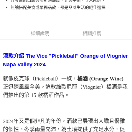
其豐富的口感與清新的酸度，完美平衡，令人陶醉。
無論搭配美食或單獨品飲，都是品味生活的絕佳選擇。
詳細說明
相關推薦
酒款介紹
The Vice "Pickleball" Orange of Viognier
Napa Valley 2024
就像皮克球（
Pickleball
）一樣，
橘酒
(Orange Wine)
正迅速風靡全美。這款維歐尼耶（
Viognier
）橘酒是我
們推出的第
15
款橘酒作品。
2024
年又是個非凡的年份，酒款已展現出大膽且優雅
的個性。冬季雨量充沛，為土壤提供了充足水分，促