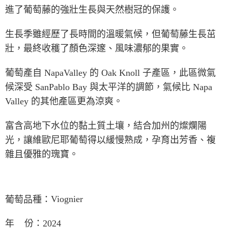
進了葡萄藤的強壯生長與天然樹冠的保護。
生長季雖經歷了長時間的溫暖氣候，但葡萄藤生長茁
壯，最終收穫了顏色深邃、風味濃郁的果實。
葡萄產自
NapaValley
的
Oak Knoll
子產區，此區微氣
候深受
SanPablo Bay
與太平洋的調節，氣候比
Napa
Valley
的其他產區更為涼爽。
富含高地下水位的黏土質土壤，結合加州的燦爛陽
光，讓維歐尼耶葡萄得以緩慢熟成，孕育出芳香、複
雜且優雅的瑰寶。
葡萄品種：
Viognier
年
份：
2024