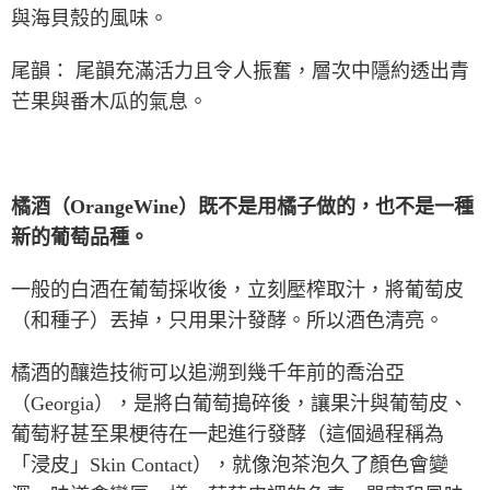
與海貝殼的風味。
尾韻： 尾韻充滿活力且令人振奮，層次中隱約透出青
芒果與番木瓜的氣息。
橘酒（
OrangeWine
）既不是用橘子做的，也不是一種
新的葡萄品種。
一般的白酒在葡萄採收後，立刻壓榨取汁，將葡萄皮
（和種子）丟掉，只用果汁發酵。所以酒色清亮。
橘酒的釀造技術可以追溯到幾千年前的喬治亞
（
Georgia
），是將白葡萄搗碎後，讓果汁與葡萄皮、
葡萄籽甚至果梗待在一起進行發酵（這個過程稱為
「浸皮」
Skin Contact
），就像泡茶泡久了顏色會變