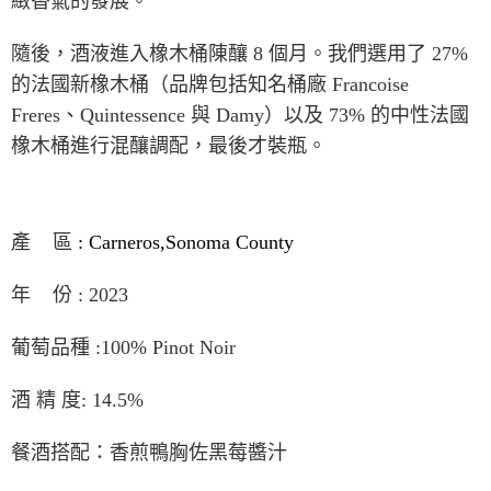
緻香氣的發展。
隨後，酒液進入橡木桶陳釀
8
個月。我們選用了
27%
的法國新橡木桶（品牌包括知名桶廠
Francoise
Freres
、
Quintessence
與
Damy
）以及
73%
的中性法國
橡木桶進行混釀調配，最後才裝瓶。
產
區
: Carneros,Sonoma County
年
份
: 2023
葡萄品種
:100% Pinot Noir
酒 精 度
: 14.5%
餐酒搭配：香煎鴨胸佐黑莓醬汁