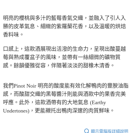
明亮的櫻桃與多汁的藍莓香氣交織，並融入了引人入
勝的皮革氣息、細緻的紫羅蘭花香，以及溫暖的烘焙
香料味。
口感上，這款酒展現出活潑的生命力，呈現出酸蔓越
莓與熟成覆盆子的風味，並帶有一絲細微的礦物質
感。餘韻優雅從容，伴隨著淡淡的甜橡木清香。
我們
Pinot Noir
明亮的酸度能有效化解鴨肉的豐腴油脂
感，而酸甜交織的黑莓醬汁則能與酒款中的果香完美
呼應。此外，這款酒帶有的大地氣息
(Earthy
Undertones)
，更能襯托出鴨肉深邃的肉質鮮味。
顯示電腦版詳細說明