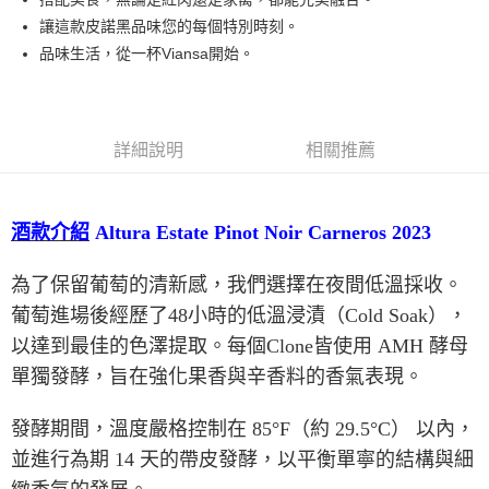
讓這款皮諾黑品味您的每個特別時刻。
品味生活，從一杯Viansa開始。
詳細說明
相關推薦
酒款介紹
Altura Estate Pinot Noir Carneros 2023
為了保留葡萄的清新感，我們選擇在夜間低溫採收。
葡萄進場後經歷了
48
小時的低溫浸漬（
Cold Soak
），
以達到最佳的色澤提取。每個
Clone
皆使用
AMH
酵母
單獨發酵，旨在強化果香與辛香料的香氣表現。
發酵期間，溫度嚴格控制在
85°F
（約
29.5°C
） 以內，
並進行為期
14
天的帶皮發酵，以平衡單寧的結構與細