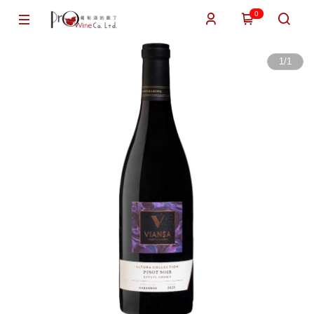
0
1
/
1