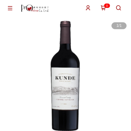
0
1
/
1