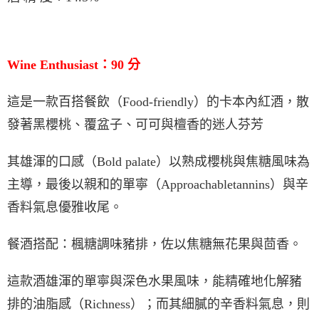
Wine Enthusiast
：
90
分
這是一款百搭餐飲（
Food-friendly
）的卡本內紅酒，散
發著黑櫻桃、覆盆子、可可與檀香的迷人芬芳
其雄渾的口感（
Bold palate
）以熟成櫻桃與焦糖風味為
主導，最後以親和的單寧（
Approachabletannins
）與辛
香料氣息優雅收尾。
餐酒搭配
：
楓糖調味豬排，佐以焦糖無花果與茴香。
這款酒雄渾的單寧與深色水果風味，能精確地化解豬
排的油脂感（
Richness
）；而其細膩的辛香料氣息，則