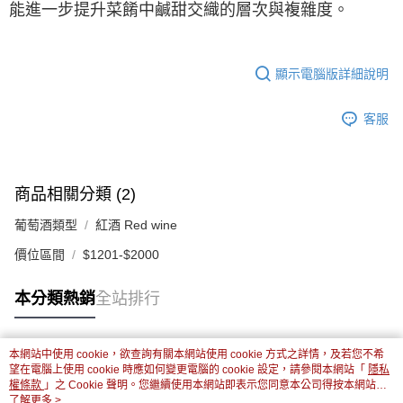
能進一步提升菜餚中鹹甜交織的層次與複雜度。
顯示電腦版詳細說明
客服
商品相關分類 (2)
葡萄酒類型
紅酒 Red wine
價位區間
$1201-$2000
本分類熱銷
全站排行
本網站中使用 cookie，欲查詢有關本網站使用 cookie 方式之詳情，及若您不希
熱門標籤
望在電腦上使用 cookie 時應如何變更電腦的 cookie 設定，請參閱本網站「
隱私
權條款
」之 Cookie 聲明。您繼續使用本網站即表示您同意本公司得按本網站使
用條款之 Cookie 聲明使用 cookie。
了解更多 >