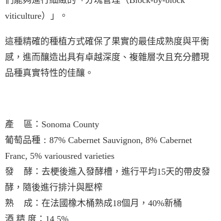
們能夠進行細緻的「分塊管理（
Block-by-block
viticulture
）」。
這種精確的種植方式確保了果實的最佳成熟度與平衡
感，進而釀造出具有卓越深度、複雜層次且充分體現
品種真實特性的佳釀。
產
區：
Sonoma County
葡萄品種
：87% Cabernet Sauvignon, 8% Cabernet
Franc, 5% variousred varieties
發
酵
：
去梗後進入發酵槽，進行平均
15
天的帶皮發
酵，隨後進行排汁與壓榨
熟
成
：
在法國橡木桶熟成
18
個月，
40%
新桶
酒 精 度
：
14.5%