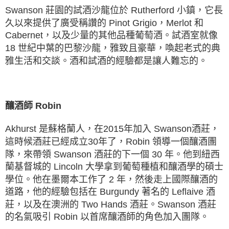
Swanson 莊園的試酒沙龍位於 Rutherford ⼩鎮，它⻑
久以來提供了廣受稱讚的 Pinot Grigio，Merlot 和
Cabernet，以及少量的其他品種葡萄酒。試酒室就像
18 世紀中葉的巴黎沙龍，雅致且豪華，喚起老式的典
雅生活和交談。酒和試酒的經驗都是讓人難忘的。
釀酒師 Robin
Akhurst 是蘇格蘭人，在2015年加入 Swanson酒莊，
這時候酒莊已經成立30年了，Robin 領導⼀個釀酒團
隊，來帶領 Swanson 酒莊的下⼀個 30 年。他到紐⻄
蘭基督城的 Lincoln 大學拿到葡萄種植和釀酒學的碩士
學位。他在墨爾本工作了 2 年，然後⾛上國際釀酒的
道路，他的經驗包括在 Burgundy 著名
的 Leflaive 酒
莊，以及在澳洲的 Two Hands 酒莊。Swanson 酒莊
的名氣吸引 Robin 以首席釀酒師的角色加入團隊。