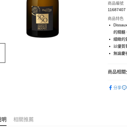
商品編號
11687407
商品特色
Dissau
的精髓
細緻的
以優質
無論慶
商品相關分
價位區間
分享
葡萄酒類
說明
相關推薦