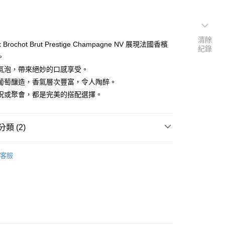
清除
x Brochot Brut Prestige Champagne NV 展現法國香檳
紀錄
。
氣泡，帶來絕妙的口感享受。
葡萄釀造，香氣層次豐富，令人陶醉。
祝或聚會，都是完美的搭配選擇。
類 (2)
$2001-$3000
客服
型
香檳 Champagne