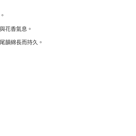
。
與花香氣息。
尾韻綿⻑而持久。