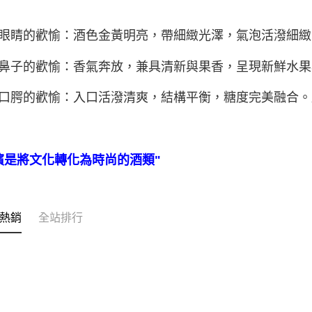
眼睛的歡愉：酒⾊金黃明亮，帶細緻光澤，氣泡活潑細緻
鼻子的歡愉：香氣奔放，兼具清新與果香，呈現新鮮水果
口腭的歡愉：入口活潑清爽，結構平衡，糖度完美融合。
檳是將文化轉化為時尚的酒類"
熱銷
全站排行