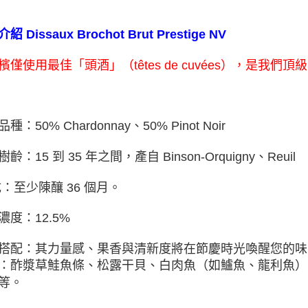
介紹
Dissaux Brochot Brut Prestige NV
檳僅使用最佳「頭酒」（têtes de cuvées），是我
種：50% Chardonnay、50% Pinot Noir
齡：15 到 35 年之間，產自 Binson-Orquigny、Reuil
成：至少陳釀 36 個月。
濃度：12.5%
搭配：其力量感、果香與清新度將在節慶時光喚醒您的味
：酢漿草鮭魚條、松露干貝、白肉魚（如鱸魚、龍利魚）、渥太華比
等。