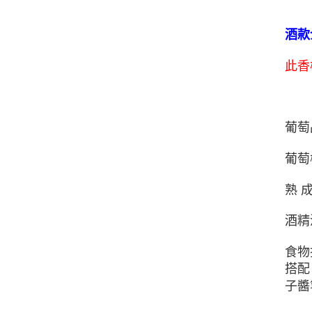
酒款
此香
葡萄品
葡萄樹
熟 
酒精
食物
搭配
子醬