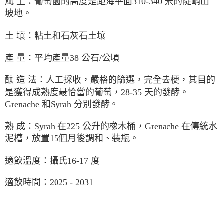
風 土：葡萄園的高度是距海平面310-340 米的陡峭山
坡地。
土 壤：粘土和石灰石土壤
產 量：平均產量38 公石/公頃
釀 造 法：人工採收，嚴格的篩選，完全去梗，其目的
是獲得成熟度最恰當的葡萄，28-35 天的發酵。
Grenache 和Syrah 分別發酵。
熟 成：Syrah 在225 公升的橡木桶，Grenache 在傳統水
泥槽，放置15個月後調和、裝瓶。
適飲溫度：攝氏16-17 度
適飲時間：2025 - 2031