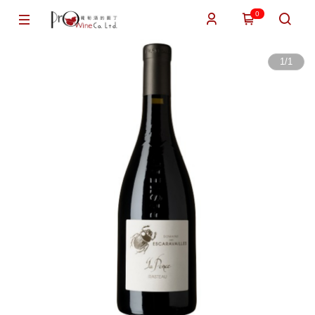
0
1
/
1