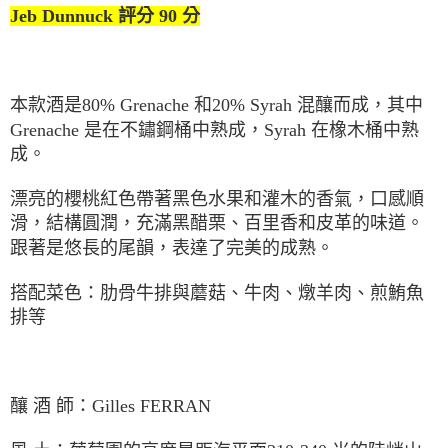
Jeb Dunnuck 評分 90 分
本款酒是80% Grenache 和20% Syrah 混釀而成，其中
Grenache 是在不鏽鋼桶中熟成，Syrah 在橡木桶中熟
成。
漂亮的櫻桃紅色帶著黑色水果和灌木的香氣，口感順
滑，結構圓潤，充滿黑醋栗、百里香和皮革的味道。
跟著是悠⾧的尾韻，表達了完美的成熟。
搭配菜色：肋骨牛排與蘑菇、牛肉、燉羊肉、煎鮪魚
排等
釀 酒 師：Gilles FERRAN