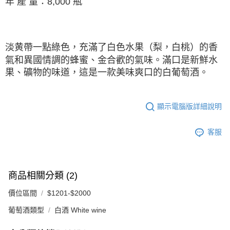
年 產 量：8,000 瓶
淡黄帶⼀點綠⾊，充滿了白⾊水果（梨，白桃）的香
氣和異國情調的蜂蜜、金合歡的氣味。滿口是新鮮水
果、礦物的味道，這是⼀款美味爽口的白葡萄酒。
顯示電腦版詳細說明
客服
商品相關分類 (2)
價位區間
$1201-$2000
葡萄酒類型
白酒 White wine