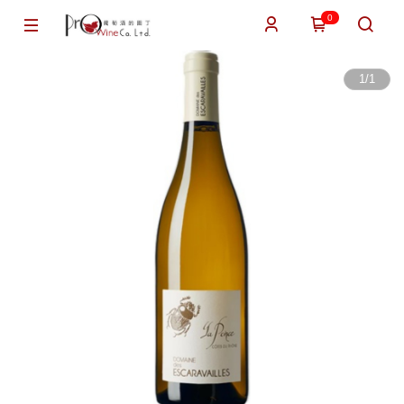
0
1
/
1