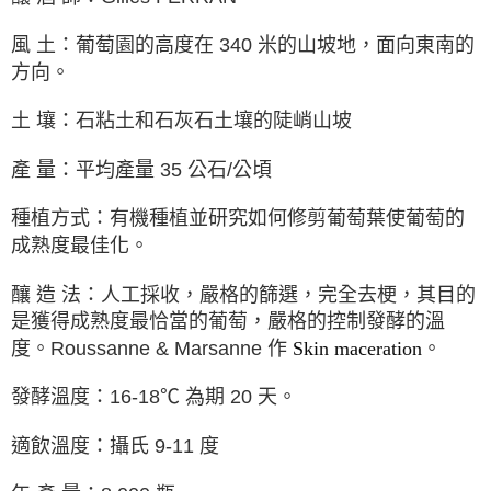
風 土：葡萄園的高度在 340 米的山坡地，面向東南的
方向。
土 壤：石粘土和石灰石土壤的陡峭山坡
產 量：平均產量 35 公石/公頃
種植方式：有機種植並研究如何修剪葡萄葉使葡萄的
成熟度最佳化。
釀 造 法：人工採收，嚴格的篩選，完全去梗，其目的
是獲得成熟度最恰當的葡萄，嚴格的控制發酵的溫
度。Roussanne & Marsa
nne
作
Skin maceration
。
發酵溫度：16-18℃ 為期 20 天。
適飲溫度：攝氏 9-11 度