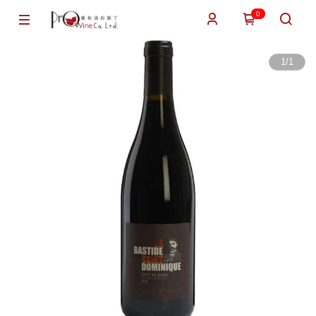
0
1
/
1