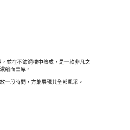
e 釀製，並在不鏽鋼槽中熟成，是⼀款非凡之
濃縮⽽豐厚。
放⼀段時間，⽅能展現其全部風采。