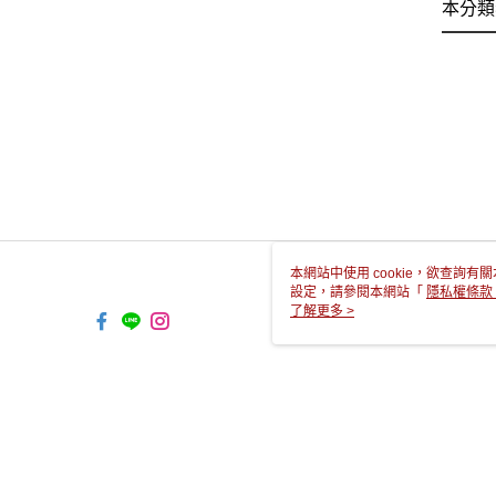
本分類
本網站中使用 cookie，欲查詢有關
設定，請參閱本網站「
隱私權條款
使用 cookie。
了解更多 >
TW-MWG1-67-141 Web2.0 D
© 2026 by 酩陽實業股份有限公司