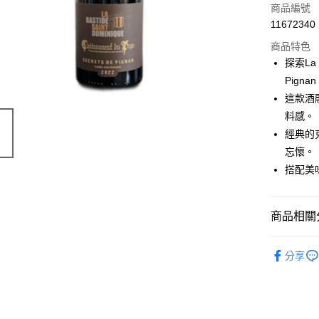
商品編號
11672340
商品特色
探索La 
Pignan
這款酒
料感。
經典的
忘懷。
搭配美
商品相關分
價位區間
分享
葡萄酒類