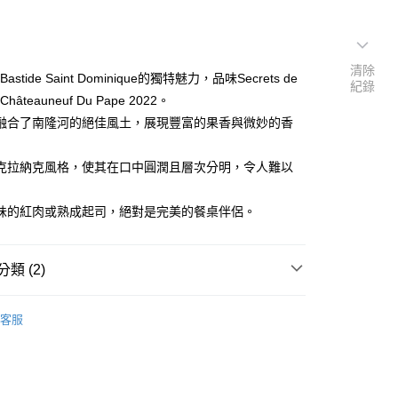
清除
Bastide Saint Dominique的獨特魅力，品味Secrets de
紀錄
 Châteauneuf Du Pape 2022。
融合了南隆河的絕佳風土，展現豐富的果香與微妙的香
克拉納克風格，使其在口中圓潤且層次分明，令人難以
味的紅肉或熟成起司，絕對是完美的餐桌伴侶。
類 (2)
$3001-$5000
客服
型
紅酒 Red wine