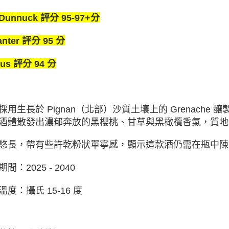
 Dunnuck 評分 95-97+分
anter 評分 95 分
ous 評分 94 分
採用⽣⻑於 Pignan（北部）沙質土壤上的 Grenach
酒體散發出濃郁奔放的⿊櫻桃、⽢草與⿊橄欖香氣，質地
悠⻑，帶有些許乾粉狀單寧感，顯示這款酒仍需在瓶中陳
間：2025 - 2040
溫度：攝氏 15-16 度