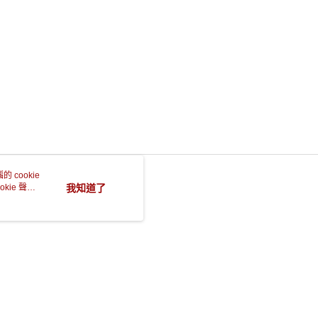
 cookie
kie 聲明
我知道了
本站最佳瀏覽環境請使用 Google Chrome、Firefox 或 Edge 以上版本