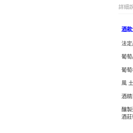
詳細
酒款
法定產
葡萄品
葡萄
風 
酒精
釀製
酒莊