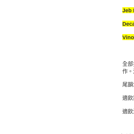
Jeb
Dec
Vin
全部
作。
尾韻
適飲期
適飲