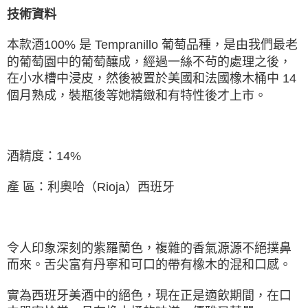
技術資料
本款酒100% 是 Tempranillo 葡萄品種，是由我們最老
的葡萄園中的葡萄釀成，經過⼀絲不茍的處理之後，
在⼩⽔槽中浸⽪，然後被置於美國和法國橡木桶中 14
個月熟成，裝瓶後等她精緻和有特性後才上市。
酒精度：14%
產 區：利奧哈（Rioja）⻄班牙
令人印象深刻的紫羅蘭色，複雜的香氣源源不絕撲鼻
而來。舌尖富有丹寧和可口的帶有橡木的混和口感。
實為⻄班牙美酒中的絕色，現在正是適飲期間，在口