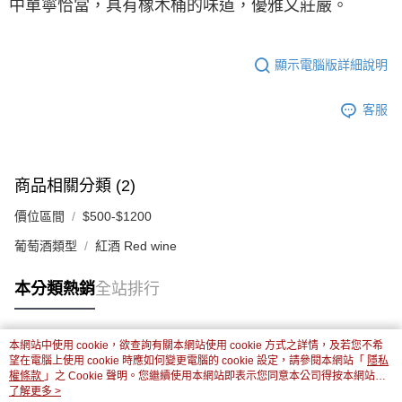
中單寧恰當，具有橡木桶的味道，優雅又莊嚴。
顯示電腦版詳細說明
客服
商品相關分類 (2)
價位區間
$500-$1200
葡萄酒類型
紅酒 Red wine
本分類熱銷
全站排行
本網站中使用 cookie，欲查詢有關本網站使用 cookie 方式之詳情，及若您不希
熱門標籤
望在電腦上使用 cookie 時應如何變更電腦的 cookie 設定，請參閱本網站「
隱私
權條款
」之 Cookie 聲明。您繼續使用本網站即表示您同意本公司得按本網站使
用條款之 Cookie 聲明使用 cookie。
了解更多 >