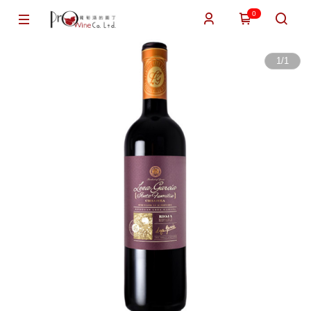
0
1
/
1