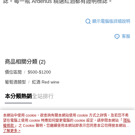
誌。每⼀瓶 Arderius 精選紅酒都有證明標誌。
顯示電腦版詳細說明
客服
商品相關分類 (2)
價位區間
$500-$1200
葡萄酒類型
紅酒 Red wine
本分類熱銷
全站排行
本網站中使用 cookie，欲查詢有關本網站使用 cookie 方式之詳情，及若您不希
熱門標籤
望在電腦上使用 cookie 時應如何變更電腦的 cookie 設定，請參閱本網站「
隱私
權條款
」之 Cookie 聲明。您繼續使用本網站即表示您同意本公司得按本網站使
用條款之 Cookie 聲明使用 cookie。
了解更多 >