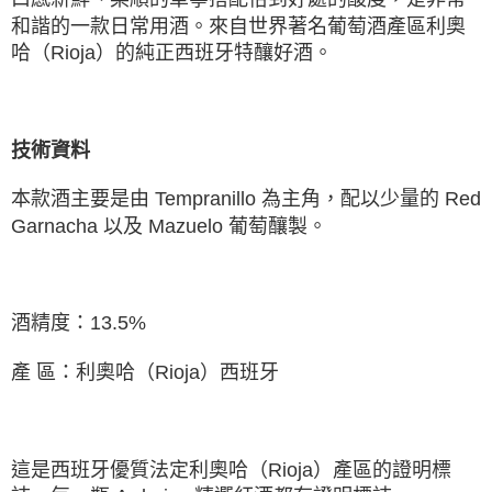
和諧的⼀款⽇常⽤酒。來⾃世界著名葡萄酒產區利奧
哈（Rioja）的純正⻄班牙特釀好酒。
技術資料
本款酒主要是由 Tempranillo 為主角，配以少量的 Red
Garnacha 以及 Mazuelo 葡萄釀製。
酒精度：13.5%
產 區：利奧哈（Rioja）⻄班牙
這是⻄班牙優質法定利奧哈（Rioja）產區的證明標