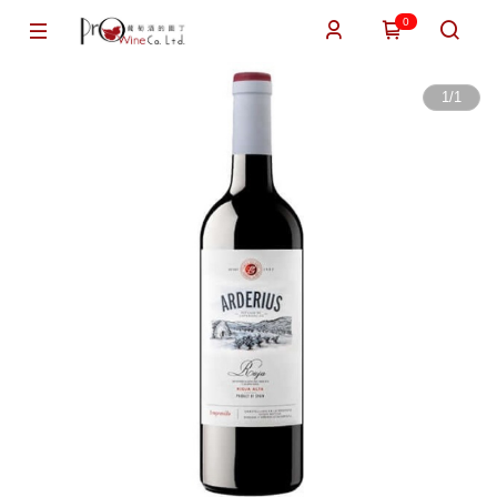
0
1
/
1