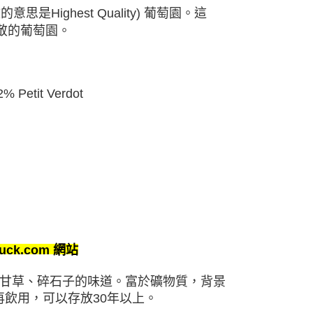
文的意思是
Highest Quality)
葡萄園。這
敬的葡萄園。
2% Petit Verdot
uck.com
網站
甘草、碎石子的味道。富於礦物質，背景
再飲用，
可以存放
30
年以上。