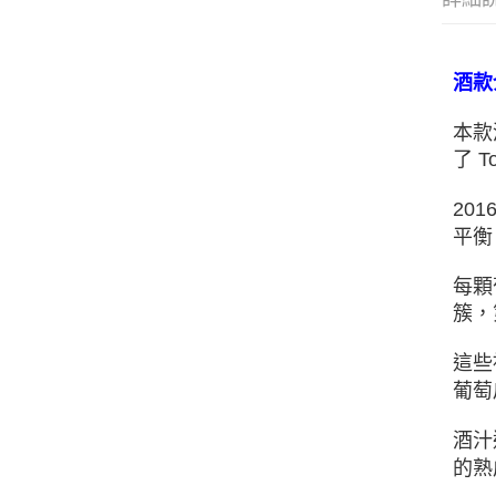
酒款
本款
了
T
201
平衡
每顆
簇，
這些
葡萄
酒汁
的熟