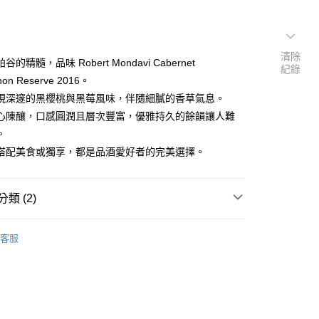
清除
的精髓，品味 Robert Mondavi Cabernet
紀錄
non Reserve 2016。
現深邃的黑櫻桃與黑莓風味，伴隨細膩的香草氣息。
心陳釀，口感圓潤且層次豐富，優雅持久的餘韻讓人難
。
搭配美食或獨享，都是品酒愛好者的完美選擇。
類 (2)
$5001 以上
客服
型
紅酒 Red wine