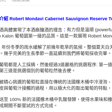
Robert Mondavi
介紹
Cabernet Sauvignon Reserve T
酒具體實現了本酒廠釀酒的理念
：
有力但是溫順
(powerfu
o Kalon
葡萄園第一級的品質。這是一款展現
Robert Mon
6
年份冬季的雨水緩解了前幾年乾旱的氣候，整個夏天白
。幾乎完美的生長季節一直延續到我們將葡萄採收完畢。
葡萄都是人工採摘，然後經過
3
道嚴格的挑選程序
:
第一
第三道是挑選個別的葡萄粒然後去梗。
、
被精心挑選的葡萄粒直接在傳統的法國橡木桶中冷浸泡
皮與葡萄汁接觸的過程，用以極大化的取出葡萄的特點，
送至
100%
新的法國橡木桶中乳酸發酵，使得水果味和
成期間不斷嘗試的方式完成。