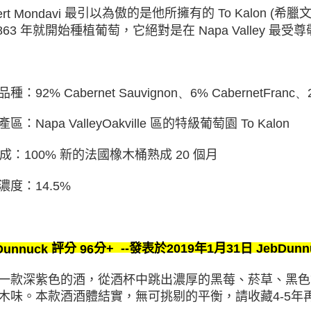
rt Mondavi
最引以為傲的是他所擁有的
To Kalon (
希臘
863
年就開始種植葡萄，它絕對是在
Napa Valley
最受尊
品種
：
92
% Cabernet Sauvignon、6% CabernetFranc
、
產區：
Napa ValleyOakville
區的特級葡萄園
To Kalon
成：
100%
新的法國橡木桶熟成
20
個月
濃度：
14.5%
評分
分
發表於
2019
年
1
月
31
日
JebDunn
96
Dunnuck
+
--
一款深紫色的酒，從酒杯中跳出濃厚的黑莓
、菸草、黑色
木味。
本款酒酒體結實，無可挑剔的平衡，請收藏
4-5
年