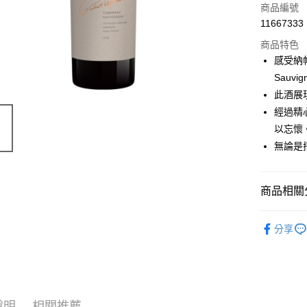
商品編號
11667333
商品特色
感受納帕谷
Sauvig
此酒展
經過精
以忘懷
無論是
商品相關分
價位區間
分享
葡萄酒類
說明
相關推薦