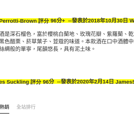
96
分
發表於
2018
年
10
月
30
日
W
aPerrotti-Brown 評分
+
--
酒是深石榴色，富於櫻桃白蘭地
、玫瑰花瓣、紫羅蘭、乾
黑色
醋栗
、菸草葉子、荳蔻的味道。
本款酒在口中酒體中
絲綢般的
單寧，尾韻悠長，具有泥土味。
es Suckling
評分
96
James
分 --
發表於
2020
年
2
月
14
日
熱銷
全站排行