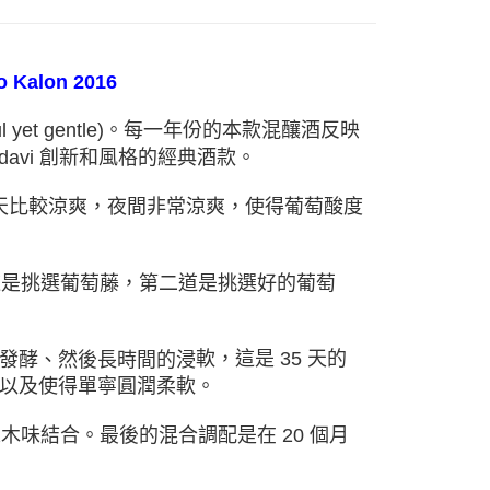
o Kalon 2016
l yet gentle)
。每一年份的本款混釀酒反映
davi
創新和風格的經典酒款。
天比較涼爽，夜間非常涼爽，使得葡萄酸度
道是挑選葡萄藤，第二道是挑選好的葡萄
發酵
、然後長時間的
浸
軟，這是
35
天的
以及使得單寧圓潤柔軟。
橡木味結合。最後的混合調配是在
20
個月