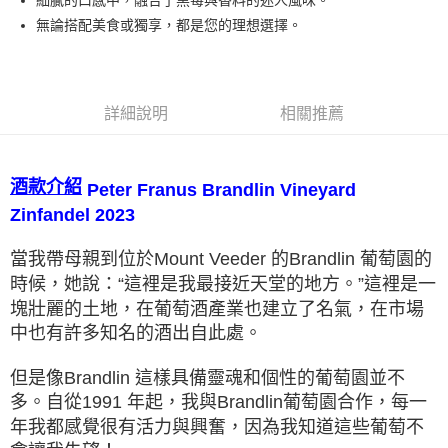
細膩的口感中，融合了黑莓與香料的迷人風味。
無論搭配美食或獨享，都是您的理想選擇。
詳細說明
相關推薦
酒款介紹
Peter Franus Brandlin Vineyard
Zinfandel 2023
當我帶⺟親到位於Mount Veeder 的Brandlin 葡萄園的
時候，她說：“這裡是我最接近天堂的地方。”這裡是⼀
塊壯麗的⼟地，在葡萄酒產業也建立了名氣，在市場
中也有許多知名的酒出⾃此處。
但是像Brandlin 這樣具備靈魂和個性的葡萄園並不
多。⾃從1991 年起，我與Brandlin葡萄園合作，每⼀
年我都感覺很有活⼒與興奮，因為我知道這些葡萄不