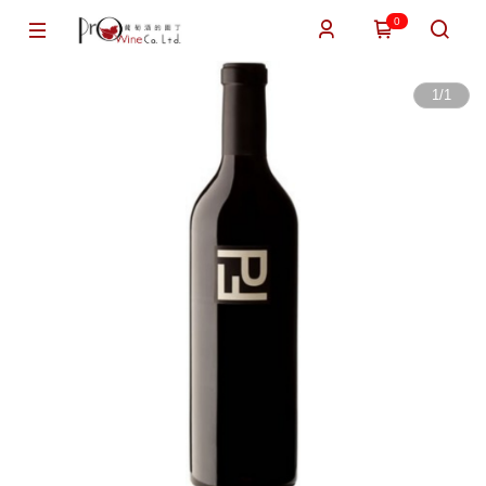
0
1
/
1