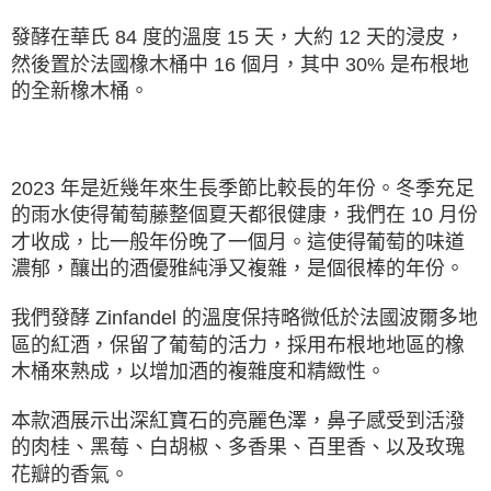
發酵在華氏 84 度的溫度 15 天，大約 12 天的浸皮，
然後置於法國橡木桶中 16 個⽉，其中 30% 是布根地
的全新橡木桶。
2023 年是近幾年來生⻑季節比較⻑的年份。冬季充⾜
的雨水使得葡萄藤整個夏天都很健康，我們在 10 ⽉份
才收成，比⼀般年份晚了⼀個⽉。這使得葡萄的味道
濃郁，釀出的酒優雅純淨⼜複雜，是個很棒的年份。
我們發酵 Zinfandel 的溫度保持略微低於法國波爾多地
區的紅酒，保留了葡萄的活⼒，採用布根地地區的橡
木桶來熟成，以增加酒的複雜度和精緻性。
本款酒展示出深紅寶石的亮麗色澤，鼻子感受到活潑
的肉桂、黑莓、白胡椒、多香果、百里香、以及玫瑰
花瓣的香氣。