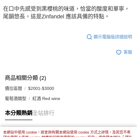
在口中先感受到黑櫻桃的味道，恰當的酸度和單寧，
尾韻悠⻑，這是Zinfandel 應該具備的特點。
顯示電腦版詳細說明
客服
商品相關分類 (2)
價位區間
$2001-$3000
葡萄酒類型
紅酒 Red wine
本分類熱銷
全站排行
本網站中使用 cookie，欲查詢有關本網站使用 cookie 方式之詳情，及若您不希
熱門標籤