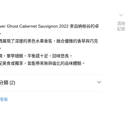
清除
lver Ghost Cabernet Sauvignon 2022 來自納帕谷的卓
紀錄
。
酒展現了深邃的黑色水果香氣，融合優雅的香草與巧克
。
潤，單寧細緻，平衡感十足，回味悠長。
配美食或獨享，皆能帶來無與倫比的品味體驗。
類 (2)
$1201-$2000
客服
型
紅酒 Red wine