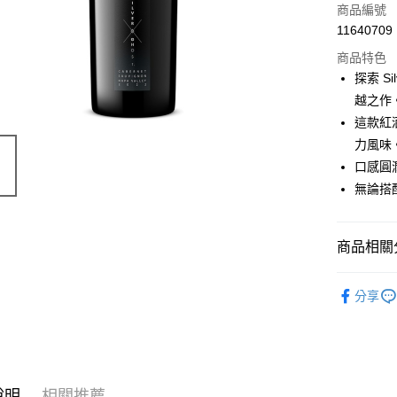
商品編號
11640709
商品特色
探索 Si
越之作
這款紅
力風味
口感圓
無論搭
商品相關分
價位區間
分享
葡萄酒類
說明
相關推薦