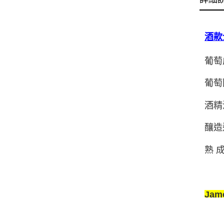
酒款
葡萄成
葡萄園
酒精
釀造
熟 
Jam