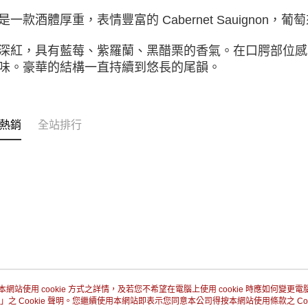
是⼀款酒體厚重，表情豐富的 Cabernet Sauignon，葡萄
深紅，具有藍莓、紫羅蘭、⿊醋栗的香氣。在⼝腭部位感
味。豪華的結構⼀直持續到悠⻑的尾韻。
熱銷
全站排行
本網站使用 cookie 方式之詳情，及若您不希望在電腦上使用 cookie 時應如何變更電腦的
」之 Cookie 聲明。您繼續使用本網站即表示您同意本公司得按本網站使用條款之 Coo
關於我們
客服資訊