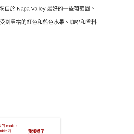
來⾃於 Napa Valley 最好的⼀些葡萄園。
受到豐裕的紅⾊和藍⾊⽔果、咖啡和香料
 cookie
kie 聲明
我知道了