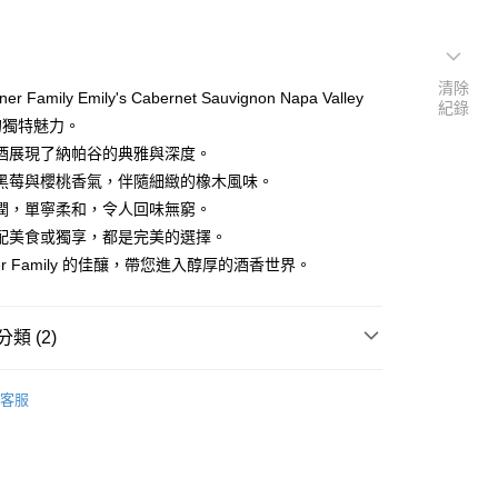
清除
er Family Emily's Cabernet Sauvignon Napa Valley
紀錄
 的獨特魅力。
酒展現了納帕谷的典雅與深度。
黑莓與櫻桃香氣，伴隨細緻的橡木風味。
潤，單寧柔和，令人回味無窮。
配美食或獨享，都是完美的選擇。
ner Family 的佳釀，帶您進入醇厚的酒香世界。
類 (2)
$2001-$3000
客服
型
紅酒 Red wine