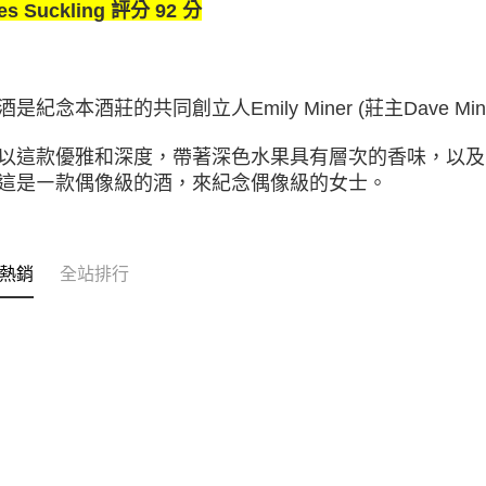
es Suckling 評分 92 分
是紀念本酒莊的共同創立人Emily Miner (莊主Dave Min
以這款優雅和深度，帶著深色水果具有層次的香味，以及
這是㇐款偶像級的酒，來紀念偶像級的女士。
熱銷
全站排行