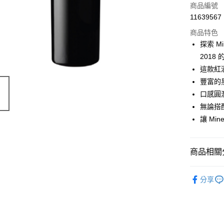
商品編號
11639567
商品特色
探索 Min
2018
這款紅
豐富的
口感圓
無論搭
讓 Mi
商品相關分
價位區間
分享
葡萄酒類