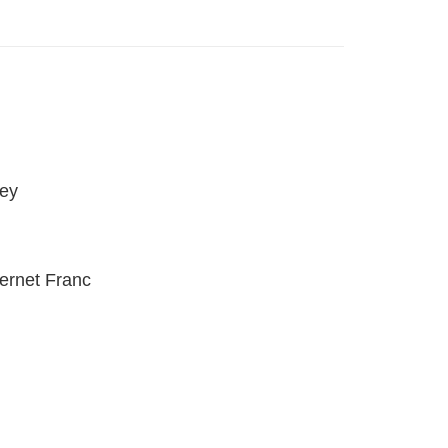
ley
rnet Franc