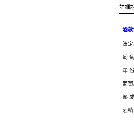
詳細
酒款
法定產
葡 萄
年 份
葡萄品
熟 
酒精