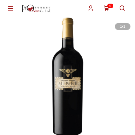
0
1
/
1