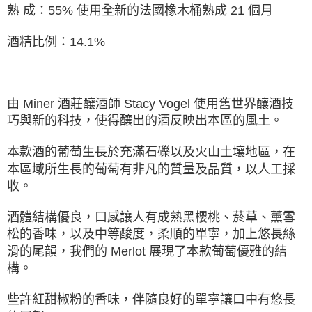
熟 成：55% 使用全新的法國橡木桶熟成 21 個月
酒精比例：14.1%
由 Miner 酒莊釀酒師 Stacy Vogel 使用舊世界釀酒技
巧與新的科技，使得釀出的酒反映出本區的風土。
本款酒的葡萄生⻑於充滿⽯礫以及火⼭土壤地區，在
本區域所生⻑的葡萄有非凡的質量及品質，以人工採
收。
酒體結構優良，口感讓人有成熟黑櫻桃、菸草、薰雪
松的香味，以及中等酸度，柔順的單寧，加上悠⻑絲
滑的尾韻，我們的 Merlot 展現了本款葡萄優雅的結
構。
些許紅甜椒粉的香味，伴隨良好的單寧讓口中有悠⻑