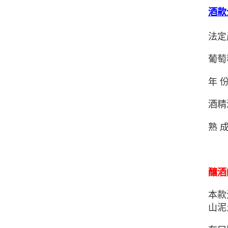
酒款
法定產
葡萄種
年 份
酒精
熟 
釀酒師
本款
⼭泥