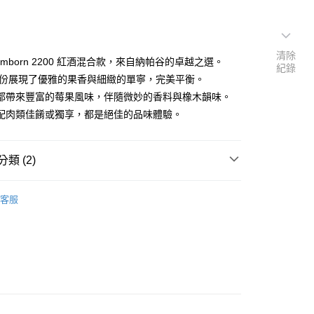
清除
amborn 2200 紅酒混合款，來自納帕谷的卓越之選。
紀錄
8年份展現了優雅的果香與細緻的單寧，完美平衡。
都帶來豐富的莓果風味，伴隨微妙的香料與橡木韻味。
配肉類佳餚或獨享，都是絕佳的品味體驗。
類 (2)
$3001-$5000
客服
型
紅酒 Red wine