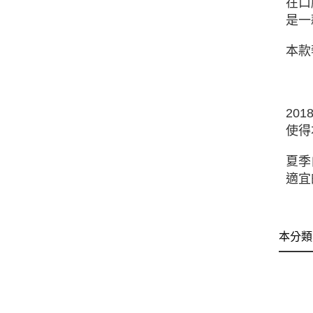
在口
是⼀
本款
20
使得
夏季
適宜
本分類