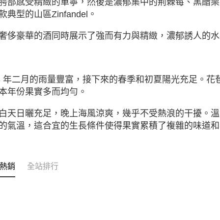
腭部感受精緻的單寧，然後是濃郁集中的荊棘莓、黑醋栗
款典型的⼭區Zinfandel。
奢侈豪華的酒同時展示了強而有力與精緻，濃郁誘人的水
18 年二月的雨量豐富，接下來的春季和初夏陽光充足。
本年份果實多而均勻。
白天日曬充足，晚上海風涼爽，幾乎不受熱浪的干擾。溫
的氣溫，這合宜的生⻑條件使得果實累積了複雜的味道和
熱銷
全站排行