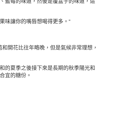
、藍莓的味道，然後是覆盆子的味道，這
果味讓你的嘴唇想喝得更多。”
花苞和開花比往年略晚，但是氣候非常理想，
和的夏季之後接下來是⻑期的秋季陽光和
合宜的糖份。