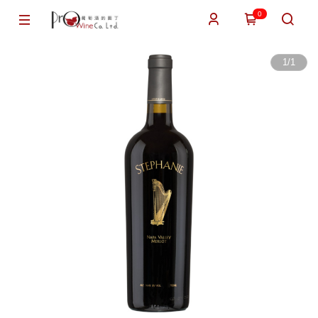
0
1
/
1