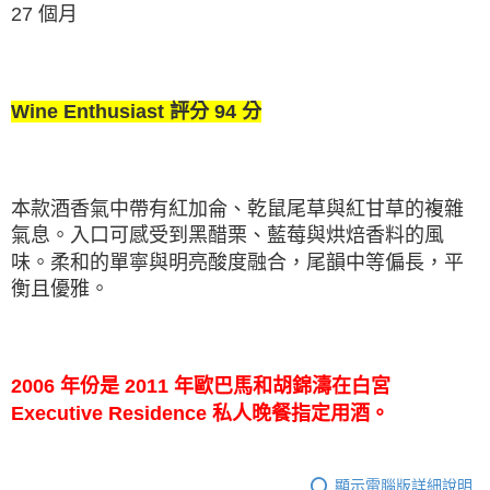
27 個月
Wine Enthusiast 評分 94 分
本款酒香氣中帶有紅加侖、乾鼠尾草與紅甘草的複雜
氣息。入口可感受到黑醋栗、藍莓與烘焙香料的風
味。柔和的單寧與明亮酸度融合，尾韻中等偏⻑，平
衡且優雅。
2006 年份是 2011 年歐巴馬和胡錦濤在白宮
Executive Residence 私人晚餐指定用酒。
顯示電腦版詳細說明