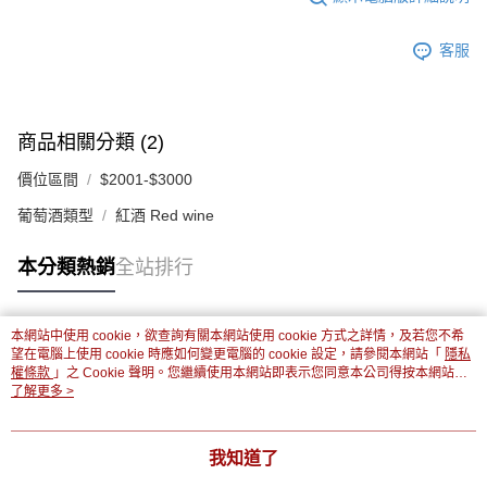
客服
商品相關分類 (2)
價位區間
$2001-$3000
葡萄酒類型
紅酒 Red wine
本分類熱銷
全站排行
本網站中使用 cookie，欲查詢有關本網站使用 cookie 方式之詳情，及若您不希
熱門標籤
望在電腦上使用 cookie 時應如何變更電腦的 cookie 設定，請參閱本網站「
隱私
權條款
」之 Cookie 聲明。您繼續使用本網站即表示您同意本公司得按本網站使
用條款之 Cookie 聲明使用 cookie。
了解更多 >
我知道了