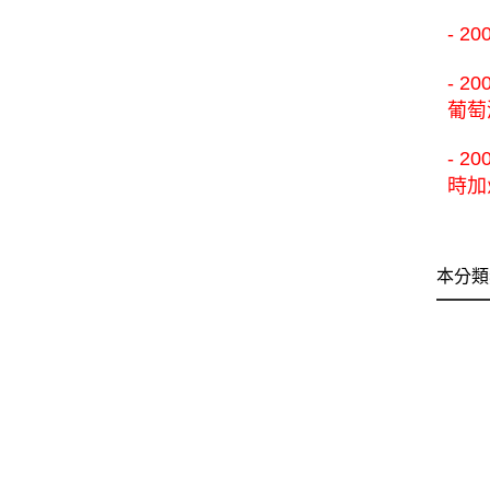
- 
- 
葡萄
- 2
時加
本分類