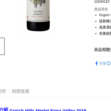
11634110
商品特色
Grgic
這款梅
其柔滑
完美搭
商品相關分
價位區間
分享
葡萄酒類
說明
相關推薦
介紹
Grgich Hills Merlot Napa Valley 2019