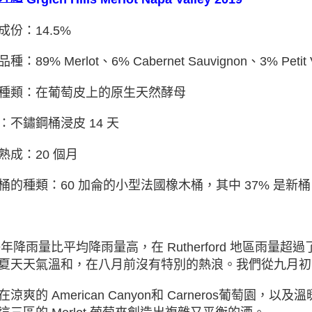
成份：14.5%
種：89% Merlot、6% Cabernet Sauvignon
、
3% Petit 
種類：在葡萄⽪上的原⽣天然酵⺟
：不鏽鋼桶浸⽪ 14 天
熟成：20 個月
桶的種類：60 加侖的⼩型法國橡木桶，其中 37% 是新桶
19年降雨量比平均降雨量高，在 Rutherford 地區雨量
夏天天氣溫和，在八月前沒有特別的熱浪。我們從九月初
涼爽的 American Canyon和 Carneros葡萄園，以及溫暖的