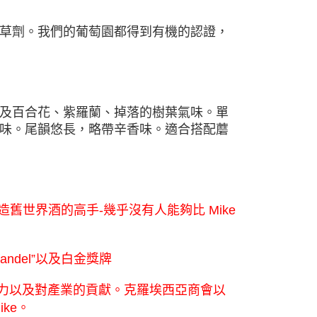
草劑。我們的葡萄園都得到有機的認證，
及百合花、紫羅蘭、掉落的樹葉氣味。單
味。尾韻悠⻑，略帶辛香味。適合搭配蘑
“加州釀造舊世界酒的高手-幾乎沒有人能夠比 Mike
fandel”以及白金獎牌
、領導力以及對產業的貢獻。克羅埃⻄亞商會以
ke。