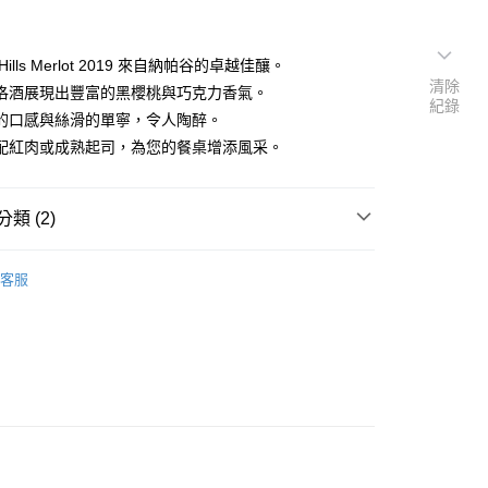
h Hills Merlot 2019 來自納帕谷的卓越佳釀。
清除
洛酒展現出豐富的黑櫻桃與巧克力香氣。
紀錄
的口感與絲滑的單寧，令人陶醉。
配紅肉或成熟起司，為您的餐桌增添風采。
類 (2)
$2001-$3000
客服
型
紅酒 Red wine