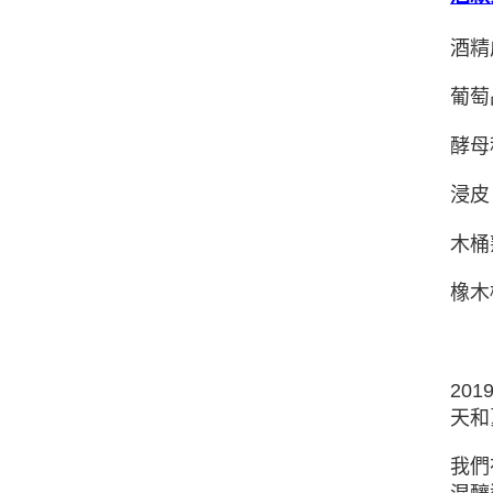
酒精
葡萄品
酵⺟
浸⽪
木桶
橡木
20
天和
我們在