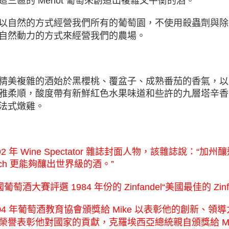
這三區的 Merlot 葡萄來創造出複雜又平衡的酒。
以自然的方式經營我們所有的葡萄園，不使用殺蟲劑與除
自然動力的方式來經營我們的農場。
精美複雜的酒始於黑櫻桃、覆盆子、成熟番茄的香氣，以
雅柔順，酸度帶有新鮮紅色水果味道和些許的九層塔辛香
法式燉雞。
1992 年 Wine Spectator 雜誌封面人物，該雜誌說：
gich 更能夠釀出世界級的酒。”
國葡萄酒大賽評選 1984 年份的 Zinfandel“美國最佳的 Zin
2004 年葡萄酒教育協會頒獎給 Mike 以表彰他的創新
榮譽表彰他對國家的貢獻，克羅埃⻄亞總統親自頒獎給 Mi