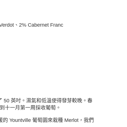
Verdot
、
2% Cabernet Franc
超過了 50 英吋。濕氣和低溫使得發芽較晚。春
到⼗⼀月第⼀周採收葡萄。
 Yountville 葡萄園來栽種 Merlot，我們