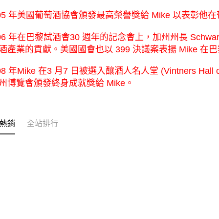
2005 年美國葡萄酒協會頒發最高榮譽獎給 Mike 以表彰
2006 年在巴黎試酒會30 週年的記念會上，加州州⻑ Schwarz
酒產業的貢獻。美國國會也以 399 決議案表揚 Mike 
008 年Mike 在3 月7 日被選入釀酒人名人堂 (Vintners 
州博覽會頒發終身成就獎給 Mike。
熱銷
全站排行