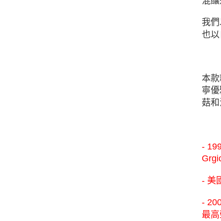
混釀
我們
也以
本款
寧優
菇和
- 
Gr
- 美
- 
最高