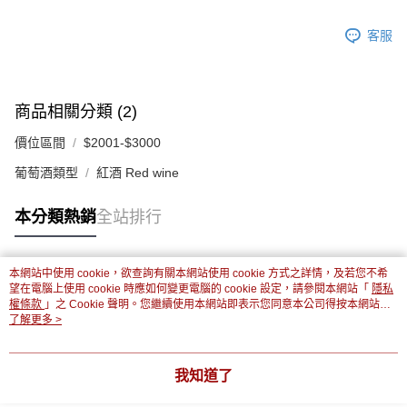
客服
商品相關分類 (2)
價位區間
$2001-$3000
葡萄酒類型
紅酒 Red wine
本分類熱銷
全站排行
本網站中使用 cookie，欲查詢有關本網站使用 cookie 方式之詳情，及若您不希
熱門標籤
望在電腦上使用 cookie 時應如何變更電腦的 cookie 設定，請參閱本網站「
隱私
權條款
」之 Cookie 聲明。您繼續使用本網站即表示您同意本公司得按本網站使
用條款之 Cookie 聲明使用 cookie。
了解更多 >
我知道了