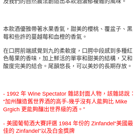
及我們的自然農法創造出本款酒濃郁複雜的風味。
本款酒優雅帶著水果香氣，甜美的櫻桃、覆盆子、黑
莓和些許的蔓越莓和血橙的香氣。
在口腭前端感覺到九的柔軟度，口腭中段感到多種紅
色莓果的香味，加上鮮活的單寧和甜美的結構，又和
酸度完美的結合。尾韻悠⾧，可以美妙的⾧期存放。
-
1992 年 Wine Spectator 雜誌封面人物，該雜誌說：
“加州釀造舊世界酒的高手-幾乎沒有人能夠比 Mike
Grgich 更能夠釀出世界級的酒。”
- 美國葡萄酒大賽評選 1984 年份的 Zinfandel“美國最
佳的 Zinfandel”以及白金獎牌