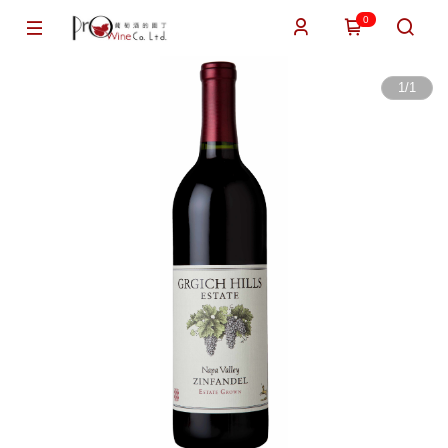
0
1
/
1