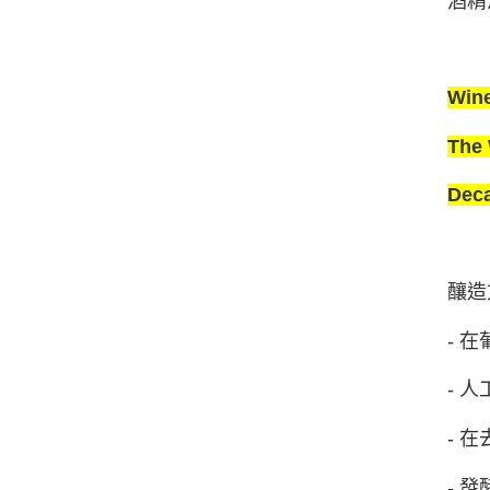
酒精
Win
The
Dec
釀造
- 
- 
- 
- 