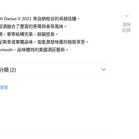
ush Darius II 2021 來自納帕谷的卓越佳釀。
清除
萄酒融合了豐富的黑莓與香草風味。
紀錄
潤，單寧結構完美，餘韻悠長。
配美食或單獨品味，皆能激發味蕾的極致享受。
arioush，品味獨特的美國酒莊藝術。
類 (2)
$5001 以上
客服
型
紅酒 Red wine