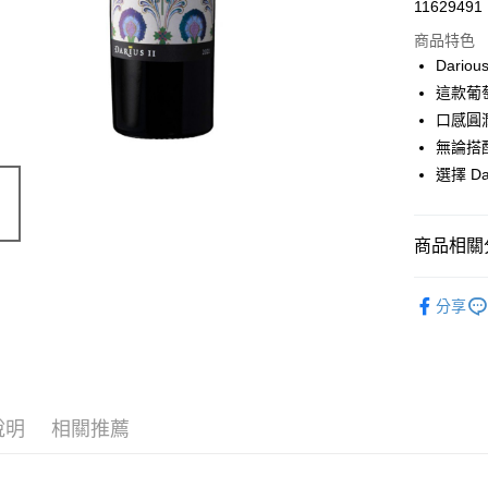
11629491
商品特色
Dario
這款葡
口感圓
無論搭
選擇 D
商品相關分
價位區間
分享
葡萄酒類
說明
相關推薦