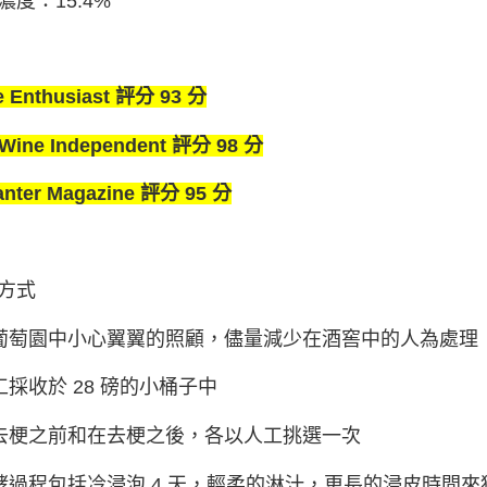
濃度：15.4%
e Enthusiast 評分 93 分
 Wine Independent 評分 98 分
anter Magazine 評分 95 分
方式
在葡萄園中小心翼翼的照顧，儘量減少在酒窖中的人為處理
人工採收於 28 磅的小桶子中
在去梗之前和在去梗之後，各以人工挑選⼀次
發酵過程包括冷浸泡 4 天，輕柔的淋汁，更⻑的浸⽪時間