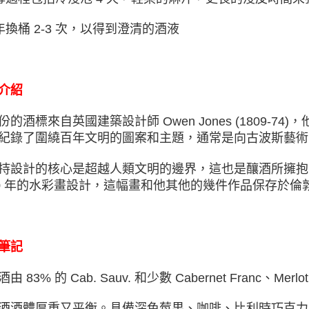
每年換桶 2-3 次，以得到澄清的酒液
介紹
份的酒標來自英國建築設計師 Owen Jones (1809-
紀錄了圍繞百年文明的圖案和主題，通常是向古波斯藝術
持設計的核心是超越人類文明的邊界，這也是釀酒所擁抱的理
60 年的水彩畫設計，這幅畫和他其他的幾件作品保存於倫敦 Victor
筆記
由 83% 的 Cab. Sauv. 和少數 Cabernet Franc、Merlot
酒酒體厚重又平衡。具備深⾊莓果、咖啡、比利時巧克⼒