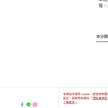
莓、
本分類
本網站中使用 cookie，欲查詢有關
設定，請參閱本網站「
隱私權條款
使用 cookie。
了解更多 >