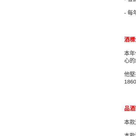
- 
酒標
本年
心的
他堅
18
品酒
本款酒
本款