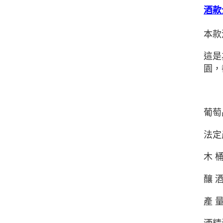
酒款
本款
這是
園，
葡萄品
法定
木 
釀 酒
產 