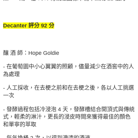
Decanter 評分 92 分
釀 酒 師：Hope Goldie
- 在葡萄園中小心翼翼的照顧，儘量減少在酒窖中的⼈
為處理
- ⼈工採收，在去梗之前和在去梗之後，各以⼈工挑選
⼀次
- 發酵過程包括冷浸泡 4 天，發酵槽結合開頂式與傳統
式，輕柔的淋汁，更⻑的浸⽪時間來獲得最佳的顏色
和單寧的萃取
- 每年換桶 2 次，以得到澄清的酒液