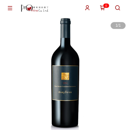
0
1
/
1