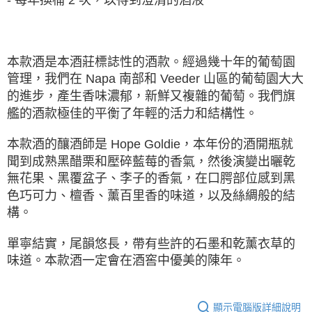
本款酒是本酒莊標誌性的酒款。經過幾十年的葡萄園
管理，我們在 Napa 南部和 Veeder ⼭區的葡萄園大大
的進步，產⽣香味濃郁，新鮮又複雜的葡萄。我們旗
艦的酒款極佳的平衡了年輕的活力和結構性。
本款酒的釀酒師是 Hope Goldie，本年份的酒開瓶就
聞到成熟黑醋栗和壓碎藍莓的香氣，然後演變出曬乾
無花果、黑覆盆子、李子的香氣，在口腭部位感到黑
色巧可力、檀香、薰百里香的味道，以及絲綢般的結
構。
單寧結實，尾韻悠⻑，帶有些許的⽯墨和乾薰衣草的
味道。本款酒⼀定會在酒窖中優美的陳年。
顯示電腦版詳細說明